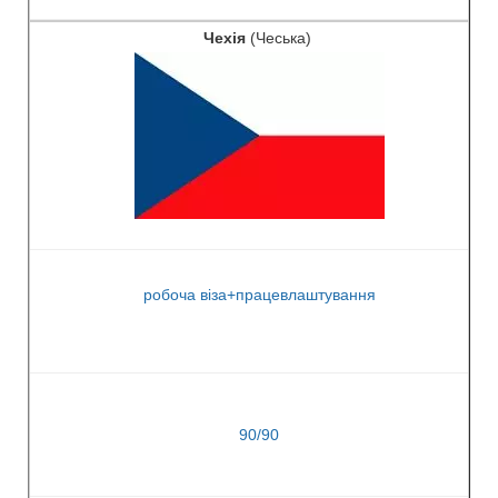
Чехія
(Чеська)
робоча віза+працевлаштування
90/90