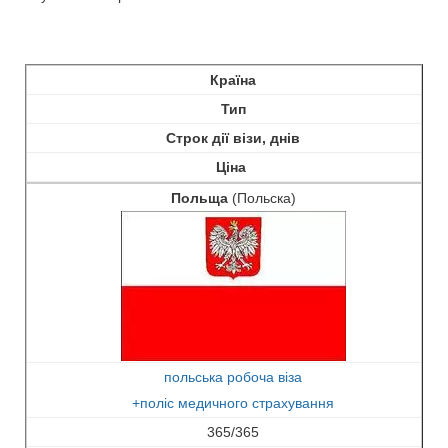
Країна
Тип
Строк дії візи, днів
Ціна
Польща
(Польска)
польська робоча віза
+поліс медичного страхування
365/365