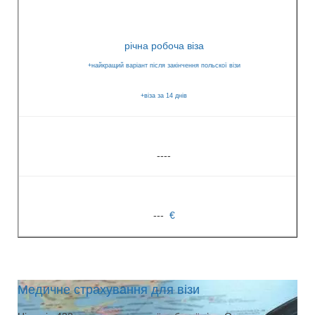
річна робоча віза
+найкращий варіант після закінчення польскої візи
+віза за 14 днів
----
---
€
Медичне страхування для візи