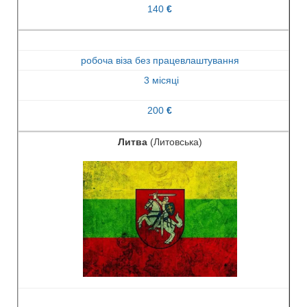
140
€
робоча віза без працевлаштування
3 місяці
200
€
Литва
(Литовська)