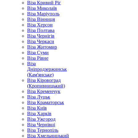
Віза Кривий Ріг
Віза Миколаїв
Віза Маріуполь
Віза Вінниця
Віза Херсон
Віза Полтава
Віза Чернігів
Віза Черкаси
Віза Житомир
Віза Суми
Віза Рівне
Віза
Дніпродзержинськ
(Кам'янське)
Віза Кіровоград
(Кропивницький)
Віза Кременчук
Віза Луцьк
Віза Краматорськ
Віза Київ
Віза Харків
Віза Ужгород
Віза Чернівці
Віза Тернопіль
Віза Хмельницький