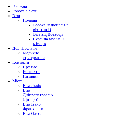
Головна
Робота в Чехії
Візи
Польща
Робоча національна
віза тип D
Віза від Воєводи
Сезонна віза на 9
місяців
Дод. Послуги
Медичне
страхування
Контакти
Про нас
Контакти
Питання
Міста
Віза Львів
Віза
Дніпропетровськ
(Дніпро)
Віза Івано-
Франківськ
Віза Одеса