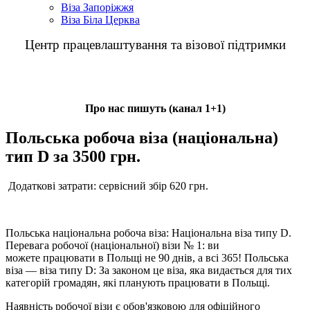
Віза Запоріжжя
Віза Біла Церква
Центр працевлаштування та візової підтримки
+38(095)0939871
+38(067)2824506
м. Львів, вул. Шота Руставелі, 13
Про нас пишуть (канал 1+1)
Польська робоча віза (національна)
тип D за 3500 грн.
Додаткові затрати: сервісний збір 620 грн.
Польська національна робоча віза: Національна віза типу D.
Перевага робочої (національної) візи № 1: ви
можете працювати в Польщі не 90 днів, а всі 365! Польська
віза — віза типу D: За законом це віза, яка видається для тих
категорій громадян, які планують працювати в Польщі.
Наявність робочої візи є обов'язковою для офіційного