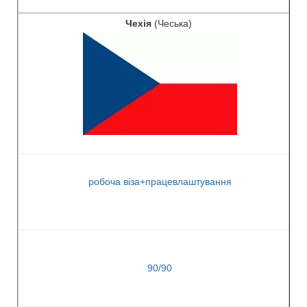
Чехія
(Чеська)
робоча віза+працевлаштування
90/90