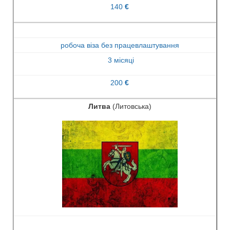
140
€
робоча віза без працевлаштування
3 місяці
200
€
Литва
(Литовська)