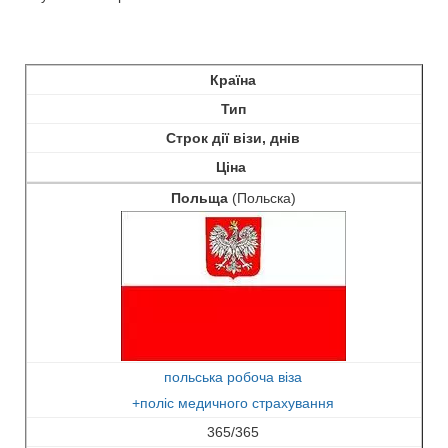
Країна
Тип
Строк дії візи, днів
Ціна
Польща
(Польска)
польська робоча віза
+поліс медичного страхування
365/365