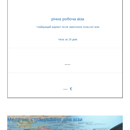
річна робоча віза
+найкращий варіант після закінчення польскої візи
+віза за 14 днів
----
---
€
Медичне страхування для візи