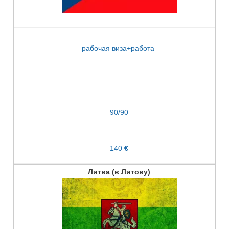
рабочая виза+работа
90/90
140
€
Литва (в Литову)